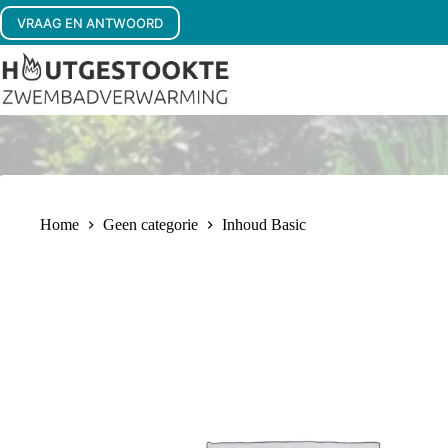
Ga
VRAAG EN ANTWOORD
naar
de
inhoud
Home
Geen categorie
Inhoud Basic