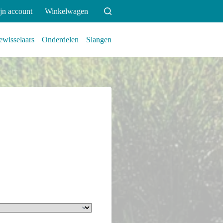
jn account
Winkelwagen
wisselaars
Onderdelen
Slangen