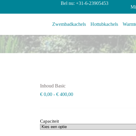
Bel nu: +31-6-23905453
Mi
Zwembadkachels
Hottubkachels
Warmte
Inhoud Basic
Prijsklasse:
€
0,00
-
€
400,00
€ 0,00
tot
€ 400,00
Capaciteit