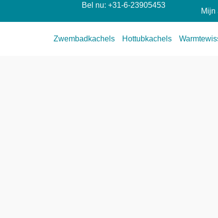
Bel nu: +31-6-23905453
Mijn
Zwembadkachels
Hottubkachels
Warmtewis