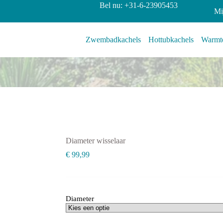
Bel nu: +31-6-23905453
Mi
Zwembadkachels
Hottubkachels
Warmte
Diameter wisselaar
€
99,99
Diameter