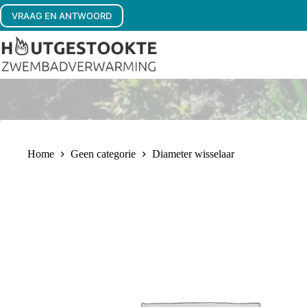
Ga
VRAAG EN ANTWOORD
naar
de
inhoud
Home
Geen categorie
Diameter wisselaar