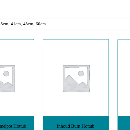
38cm, 41cm, 48cm, 60cm
melpot Hottub
Inhoud Burn Hottub