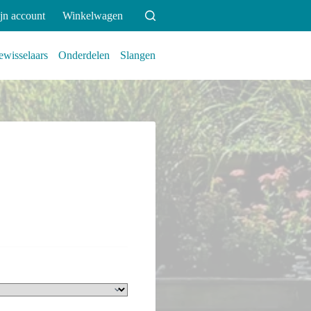
jn account
Winkelwagen
wisselaars
Onderdelen
Slangen