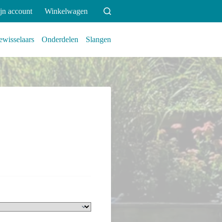
jn account
Winkelwagen
wisselaars
Onderdelen
Slangen