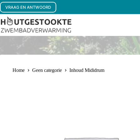
Ga
VRAAG EN ANTWOORD
naar
de
inhoud
Home
Geen categorie
Inhoud Mididrum