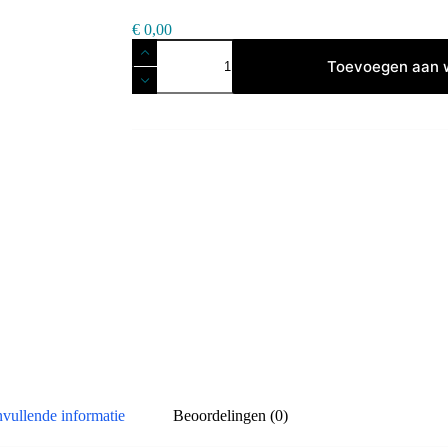
€
0,00
Inhoud
Mididrum
Toevoegen aan 
aantal
vullende informatie
Beoordelingen (0)