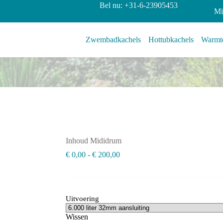
Bel nu: +31-6-23905453
Mi
Zwembadkachels
Hottubkachels
Warmte
Inhoud Mididrum
Prijsklasse:
€
0,00
-
€
200,00
€ 0,00
tot
€ 200,00
Uitvoering
Wissen