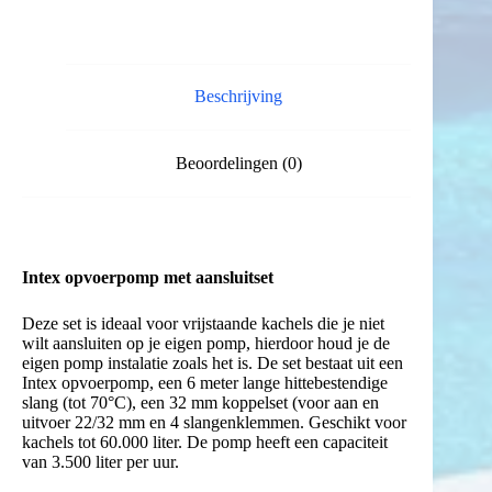
-
koppelingen
en
slangen
tot
Beschrijving
70
graden
aantal
Beoordelingen (0)
Intex opvoerpomp met aansluitset
Deze set is ideaal voor vrijstaande kachels die je niet
wilt aansluiten op je eigen pomp, hierdoor houd je de
eigen pomp instalatie zoals het is. De set bestaat uit een
Intex opvoerpomp, een 6 meter lange hittebestendige
slang (tot 70°C), een 32 mm koppelset (voor aan en
uitvoer 22/32 mm en 4 slangenklemmen. Geschikt voor
kachels tot 60.000 liter. De pomp heeft een capaciteit
van 3.500 liter per uur.