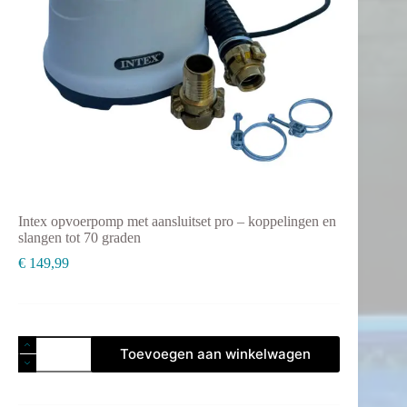
Intex opvoerpomp met aansluitset pro – koppelingen en
slangen tot 70 graden
€
149,99
Intex
Toevoegen aan winkelwagen
opvoerpomp
met
aansluitset
pro