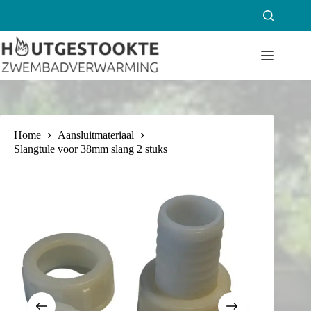
Ga
naar
de
inhoud
Home
Aansluitmateriaal
Slangtule voor 38mm slang 2 stuks