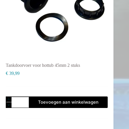
Tankdoorvoer voor hottub 45mm 2 stuks
€
39,99
Tankdoorvoer
Toevoegen aan winkelwagen
voor
hottub
45mm
2
stuks
aantal