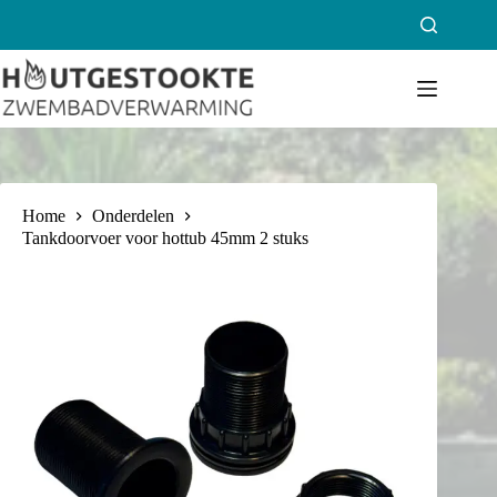
Ga
naar
de
inhoud
Home
Onderdelen
Tankdoorvoer voor hottub 45mm 2 stuks