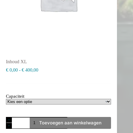
Inhoud XL
Prijsklasse:
€
0,00
-
€
400,00
€ 0,00
tot
€ 400,00
Capaciteit
Inhoud
Toevoegen aan winkelwagen
XL
aantal