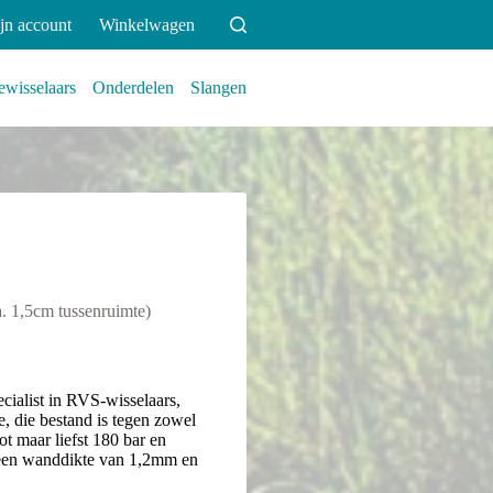
jn account
Winkelwagen
wisselaars
Onderdelen
Slangen
 1,5cm tussenruimte)
ecialist in RVS-wisselaars,
, die bestand is tegen zowel
ot maar liefst 180 bar en
 een wanddikte van 1,2mm en