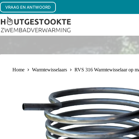
Ga
VRAAG EN ANTWOORD
naar
de
inhoud
Home
Warmtewisselaars
RVS 316 Warmtewisselaar op ma