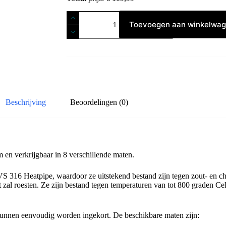
RVS
316
Toevoegen aan winkelwa
Warmtewisselaar
op
maat
22mm
(met
ca.
1,5cm
tussenruimte)
aantal
Beschrijving
Beoordelingen (0)
en verkrijgbaar in 8 verschillende maten.
VS 316 Heatpipe, waardoor ze uitstekend bestand zijn tegen zout- en ch
 zal roesten. Ze zijn bestand tegen temperaturen van tot 800 graden Cel
 kunnen eenvoudig worden ingekort. De beschikbare maten zijn: