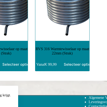
isselaar op maat
RVS 316 Warmtewisselaar op maat
(Strak)
22mm (Strak)
Selecteer opties
Selecteer opties
Vanaf
€
99,99
 krijgt.
Algemene 
Leveringsv
Contactinfo