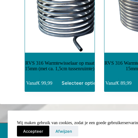
RVS 316 Warmtewisselaar op maat
RVS 316 Warmtew
15mm (met ca. 1,5cm tussenruimte)
15mm 
Selecteer opties
Vanaf
€
99,99
Vanaf
€
89,99
Wij maken gebruik van cookies, zodat je een goede gebruikerservaring
Accepteer
Afwijzen