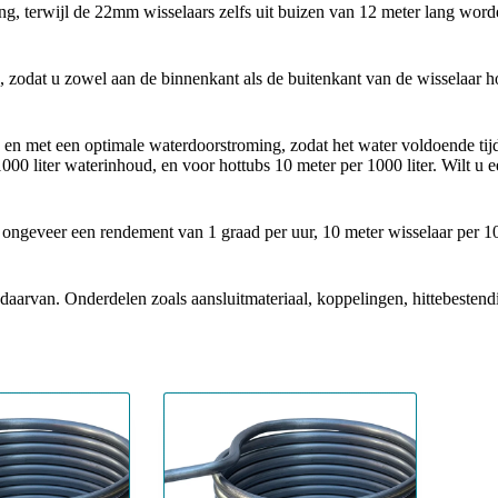
, terwijl de 22mm wisselaars zelfs uit buizen van 12 meter lang word
, zodat u zowel aan de binnenkant als de buitenkant van de wisselaar h
p en met een optimale waterdoorstroming, zodat het water voldoende ti
00 liter waterinhoud, en voor hottubs 10 meter per 1000 liter. Wilt u 
 ongeveer een rendement van 1 graad per uur, 10 meter wisselaar per 100
 daarvan. Onderdelen zoals aansluitmateriaal, koppelingen, hittebesten