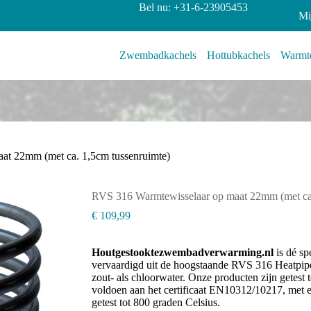
Bel nu: +31-6-23905453
Mi
Zwembadkachels
Hottubkachels
Warmte
at 22mm (met ca. 1,5cm tussenruimte)
RVS 316 Warmtewisselaar op maat 22mm (met ca.
€
109,99
Houtgestooktezwembadverwarming.nl
is dé sp
vervaardigd uit de hoogstaande RVS 316 Heatpipe
zout- als chloorwater. Onze producten zijn getest t
voldoen aan het certificaat EN10312/10217, met
getest tot 800 graden Celsius.