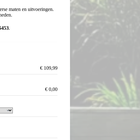
erse maten en uitvoeringen.
heden.
5453
.
€
109,99
€
0,00