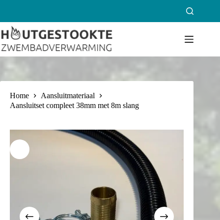
Ga
naar
de
inhoud
Home
Aansluitmateriaal
Aansluitset compleet 38mm met 8m slang