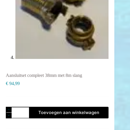
Aansluitset compleet 38mm met 8m slang
€
94,99
Aansluitset
Toevoegen aan winkelwagen
compleet
38mm
met
8m